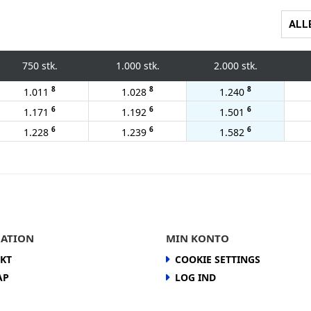
ALL
750 stk.
1.000 stk.
2.000 stk.
8
8
8
1.011
1.028
1.240
6
6
6
1.171
1.192
1.501
6
6
6
1.228
1.239
1.582
ATION
MIN KONTO
KT
COOKIE SETTINGS
AP
LOG IND