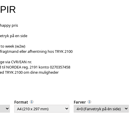
PIR
 happy pris
etryk på en side
 to week (w2w)
fragtmand eller afhentning hos TRYK 2100
ge via CVR/EAN nr.
 til NORDEA reg. 2191 konto 0270357458
med TRYK 2100 om dine muligheder
Format
Farver