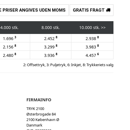
E PRISER ANGIVES UDEN MOMS
GRATIS FRAGT
4.000 stk.
8.000 stk.
10.000 stk.
>>
3
8
8
1.696
2.452
2.938
8
8
8
2.156
3.299
3.983
8
8
6
2.480
3.936
4.457
2: Offsettryk, 3: Puljetryk, 6: Inkjet, 8: Trykkeriets valg
FIRMAINFO
TRYK 2100
Østerbrogade 84
2100 København Ø
Danmark