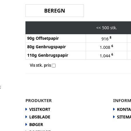
<<
500 stk.
90g Offsetpapir
8
916
80g Genbrugspapir
6
1.008
110g Genbrugspapir
6
1.044
Vis stk. pris
;
PRODUKTER
INFORM
VISITKORT
KONTA
LØSBLADE
SITEM
BØGER