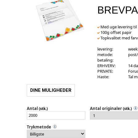
BREVPA
Med uge levering til
100g offset papir
Topkvalitet med farv
levering:
week
metode:
post/
betaling:
ERHVERV:
14 da
PRIVATE:
Forud
Haste:
Tal 
DINE MULIGHEDER
Antal
Antal originaler
(stk.)
(stk.)
Trykmetode