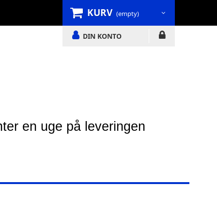
KURV
(empty)
DIN KONTO
nter en uge på leveringen