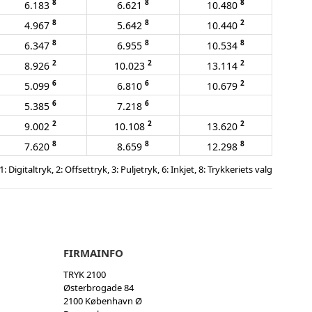
8
8
8
6.183
6.621
10.480
8
8
2
4.967
5.642
10.440
8
8
8
6.347
6.955
10.534
2
2
2
8.926
10.023
13.114
6
6
2
5.099
6.810
10.679
6
6
5.385
7.218
2
2
2
9.002
10.108
13.620
8
8
8
7.620
8.659
12.298
1: Digitaltryk, 2: Offsettryk, 3: Puljetryk, 6: Inkjet, 8: Trykkeriets valg
FIRMAINFO
TRYK 2100
Østerbrogade 84
2100 København Ø