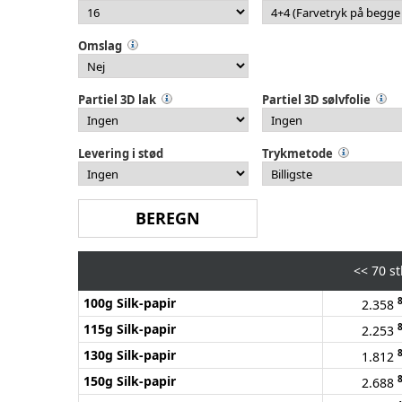
Omslag
Partiel 3D lak
Partiel 3D sølvfolie
Levering i stød
Trykmetode
<<
70 st
100g Silk-papir
2.358
115g Silk-papir
2.253
130g Silk-papir
1.812
150g Silk-papir
2.688