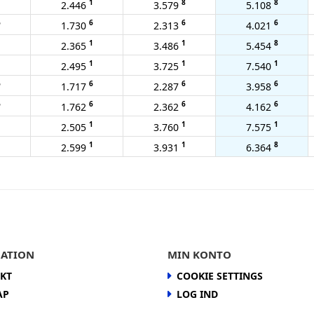
1
1
8
8
2.446
3.579
5.108
6
6
6
6
1.730
2.313
4.021
1
1
1
8
2.365
3.486
5.454
1
1
1
1
2.495
3.725
7.540
6
6
6
6
1.717
2.287
3.958
6
6
6
6
1.762
2.362
4.162
1
1
1
1
2.505
3.760
7.575
1
1
1
8
2.599
3.931
6.364
ATION
MIN KONTO
KT
COOKIE SETTINGS
AP
LOG IND