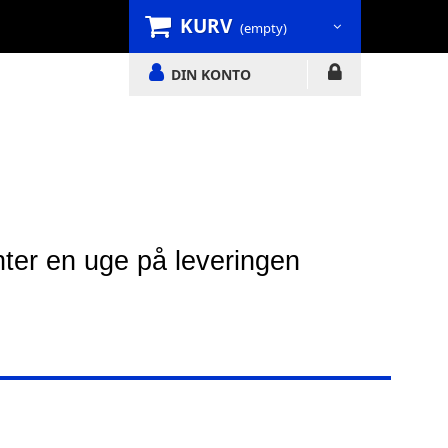
KURV
(empty)
DIN KONTO
nter en uge på leveringen