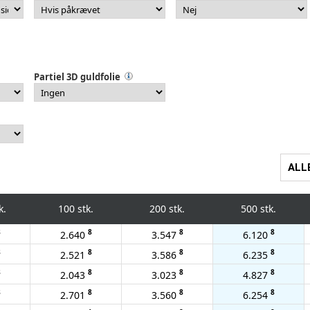
Partiel 3D guldfolie
ALL
k.
100 stk.
200 stk.
500 stk.
8
8
8
8
2.640
3.547
6.120
8
8
8
8
2.521
3.586
6.235
8
8
8
8
2.043
3.023
4.827
8
8
8
8
2.701
3.560
6.254