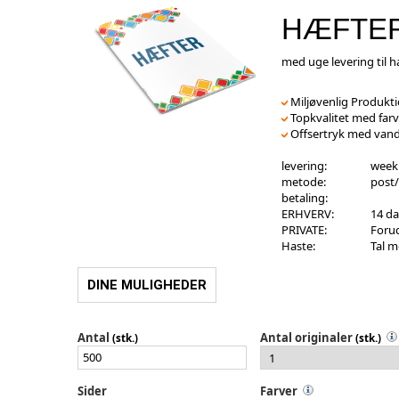
HÆFTE
med uge levering til h
Miljøvenlig Produkt
Topkvalitet med farv
Offsertryk med vand
levering:
week
metode:
post/
betaling:
ERHVERV:
14 da
PRIVATE:
Forud
Haste:
Tal 
DINE MULIGHEDER
Antal
Antal originaler
(stk.)
(stk.)
Sider
Farver